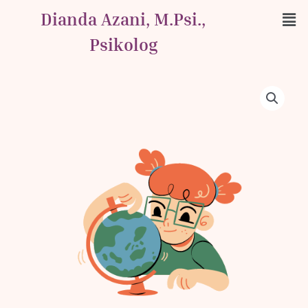
Skip
Men
Dianda Azani, M.Psi.,
to
content
Psikolog
AJT
Cog-
Test
Full
Scale
quantity