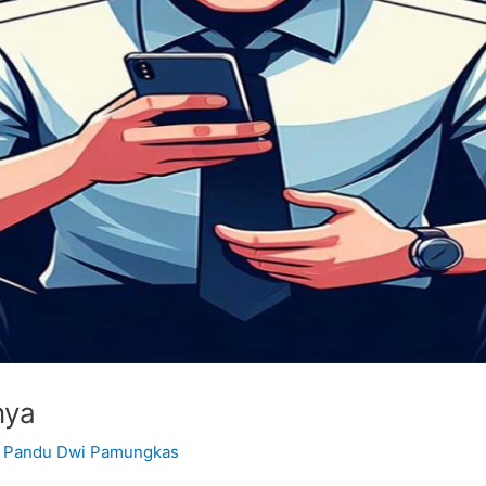
nya
y
Pandu Dwi Pamungkas