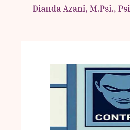
Skip
Dianda Azani, M.Psi., Ps
to
content